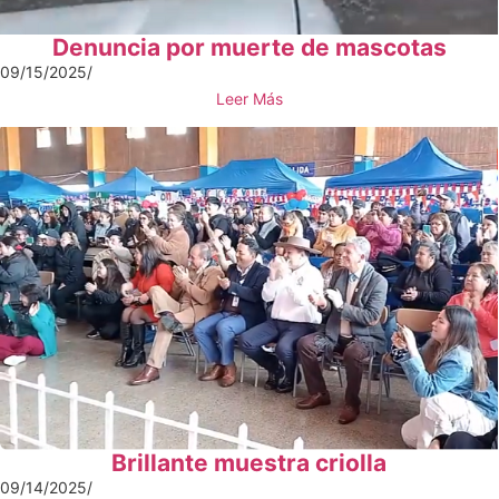
Denuncia por muerte de mascotas
09/15/2025
/
Leer Más
Brillante muestra criolla
09/14/2025
/